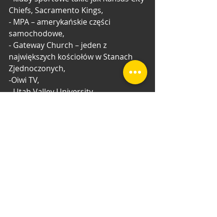
Chiefs, Sacramento Kings,
- MPA – amerykańskie części 
samochodowe,
- Gateway Church – jeden z 
największych kościołów w Stanach 
Zjednoczonych,
-Oiwi TV,
- Utah Valley University,
- Scout,
- Canadian Tire – jeden z 
największych kanadyjskich sieci 
handlu detalicznego.
Skontaktuj się z nami i 
zapytaj o ofertę 
spersonalizowaną pod 
Ciebie.