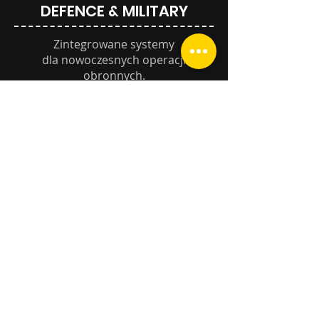
DEFENCE & MILITARY
Zintegrowane systemy
dla nowoczesnych operacji
obronnych.
HOMELAND SECURITY
Technologie wspierające
bezpieczeństwo publiczne i ochronę
infrastruktury krytycznej.