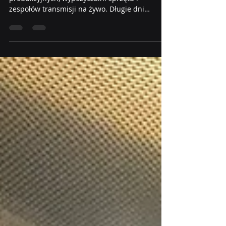
Sezon piłkarski to intensywny czas dla ekip
produkcyjnych, wypożyczalni sprzętu i
zespołów transmisji na żywo. Długie dni
zdjęciowe, szybkie rotacje, realizacje w terenie -
to nie jest moment na kompromisy sprzętowe.
Właśnie dlatego SWIT Europe uruchomił
największą promocję w tym roku, a my jesteśmy
do Waszej dyspozycji, żeby pomóc dobrać i
zamówić odpowiednie rozwiązania. W okresie
od 11 czerwca do 31 sierpnia 2026 wybrane
produkty SWIT dostępne są w promocyjnych
cenach kata