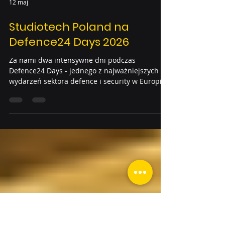
12 maj
Studiotech Poland na
Defence24 Days 2026
Za nami dwa intensywne dni podczas
Defence24 Days - jednego z najważniejszych
wydarzeń sektora defence i security w Europie
Środkowo-Wschodniej. Studiotech Poland miał
zaszczyt uczestniczyć w wydarzeniu jako
Partner Główny, prezentując rozwiązania dla
sektora defence, homeland security oraz
infrastruktury krytycznej. Tegoroczna edycja
była dla nas przestrzenią wielu wartościowych
rozmów dotyczących nowoczesnych technologii
wspierających bezpieczeństwo, komunikację
krytyczną,