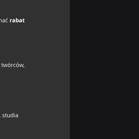
mać 
rabat 
 twórców, 
 studia 