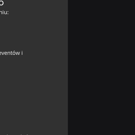
o
niu:
eventów i 