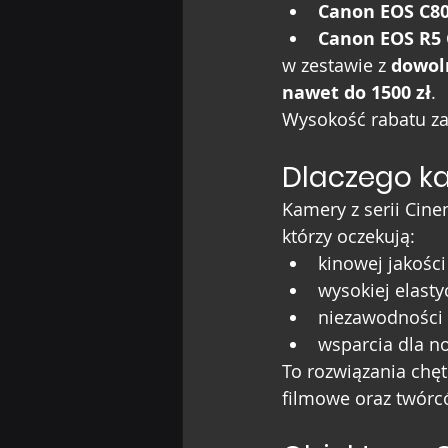
Canon EOS C8
Canon EOS R5 
w zestawie z 
dowol
nawet do 1500 zł
.
Wysokość rabatu za
Dlaczego k
Kamery z serii Cin
którzy oczekują:
kinowej jakości
wysokiej elasty
niezawodności 
wsparcia dla n
To rozwiązania chęt
filmowe oraz twórc