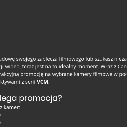
zbudowę swojego zaplecza filmowego lub szukasz nie
i wideo, teraz jest na to idealny moment. Wraz z Ca
rakcyjną promocję na wybrane kamery filmowe w połą
tywami z serii 
VCM
.
lega promocja?
 z kamer:
0
0