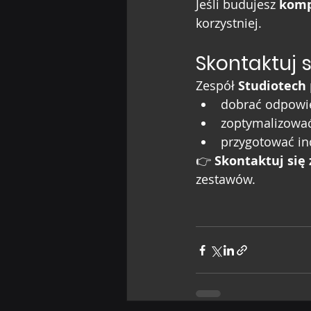
Jeśli budujesz 
komp
korzystniej.
Skontaktuj s
Zespół 
Studiotech
dobrać odpowie
zoptymalizować
przygotować in
👉 
Skontaktuj się
zestawów.