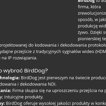
BirdDog
 to au
firma, która 
zrewolucjoniz
sposób, w jak
produkcję wid
żywo. Dzięki s
pionierskiej t
aprojektowanej do kodowania i dekodowania protokoł
ydajne przejście z tradycyjnych sygnałów wideo (HDMI
 na IP rozwiązania.
o wybrać BirdDog?
hnologia:
 BirdDog jest pierwszym na świecie produ
dowania i dekodowania NDI.
zania:
 Firma skupia się na uproszczeniu przejścia na 
ąc intuicyjne produkty.
ny:
 BirdDog oferuje wysokiej jakości produkty w konk