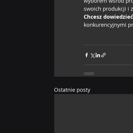
wyborem wśród prof
swoich produkcji i 
Chcesz dowiedzieć
konkurencyjnymi pr
Ostatnie posty