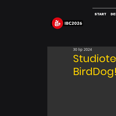
START
DE
30 lip 2024
Studiot
BirdDog