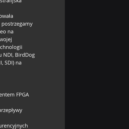
stralijska 
owała 
i postrzegamy 
eo na 
wojej 
echnologii 
u NDI, BirdDog 
, SDI) na 
centem FPGA 
przepływy 
urencyjnych 