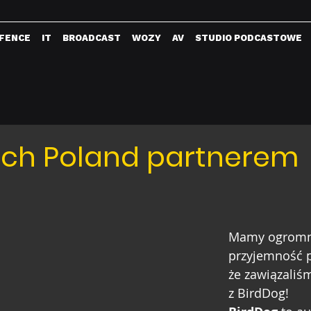
FENCE
IT
BROADCAST
WOZY
AV
STUDIO PODCASTOWE
ech Poland partnerem
!
Mamy ogromn
przyjemność 
że zawiązaliś
z BirdDog!