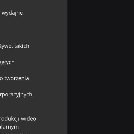
i wydajne 
żywo, takich 
głych 
o tworzenia 
rporacyjnych 
rodukcji wideo 
pularnym 