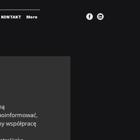
KONTAKT
More
ą 
poinformować, 
my współpracę 