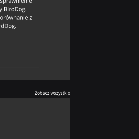
usprawnienie 
ty BirdDog.
porównanie z 
rdDog.
Zobacz wszystkie