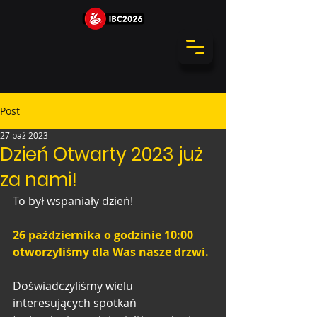
Post
27 paź 2023
Dzień Otwarty 2023 już
za nami!
To był wspaniały dzień!
26 października o godzinie 10:00 
otworzyliśmy dla Was nasze drzwi.
Doświadczyliśmy wielu 
interesujących spotkań 